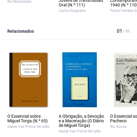
Juvenil de Transmissão
Contemporân
Rui Namorado
Oral (N.º 111)
1940 (N.º 110
Carlos Nogueira
Paulo Ferreira 
Relacionados
O Essencial sobre
A Obrigação, a Devoção
O Essencial so
Miguel Torga (N.º 65)
e a Maceração (O Diário
Pacheco
de Miguel Torga)
Isabel Vaz Ponce de Leão
Rui Sousa
Isabel Vaz Ponce de Leão