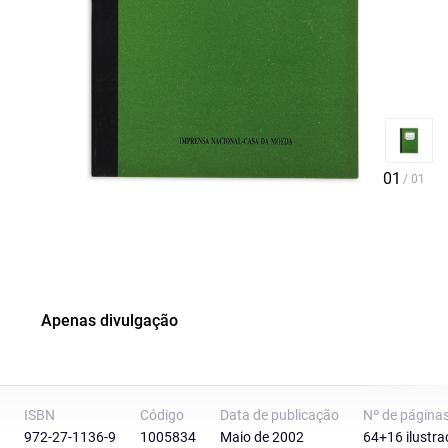
Apenas divulgação
ISBN
Código
Data de publicação
Nº de página
972-27-1136-9
1005834
Maio de 2002
64+16 ilustra