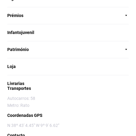
Prémios
Infantojuvenil
Património
Loja
Livrarias
Transportes
Autocarros: 58
Metro: Rato
Coordenadas GPS
N 38º 43' 4.45" W 9º 9' 6.62"
Contacto