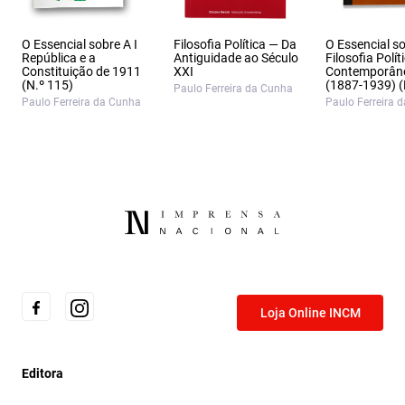
O Essencial sobre A I
Filosofia Política — Da
O Essencial s
República e a
Antiguidade ao Século
Filosofia Polít
Constituição de 1911
XXI
Contemporân
(N.º 115)
(1887‑1939) (
Paulo Ferreira da Cunha
Paulo Ferreira da Cunha
Paulo Ferreira 
Loja Online INCM
Editora