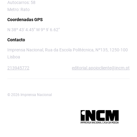
Autocarros: 58
Metro: Rato
Coordenadas GPS
N 38º 43' 4.45" W 9º 9' 6.62"
Contacto
Imprensa Nacional, Rua da Escola Politécnica, Nº135, 1250-100
Lisboa
213945772
editorial.apoiocliente@incm.pt
© 2026 Imprensa Nacional
Imprensa Nacional é a marca editorial da