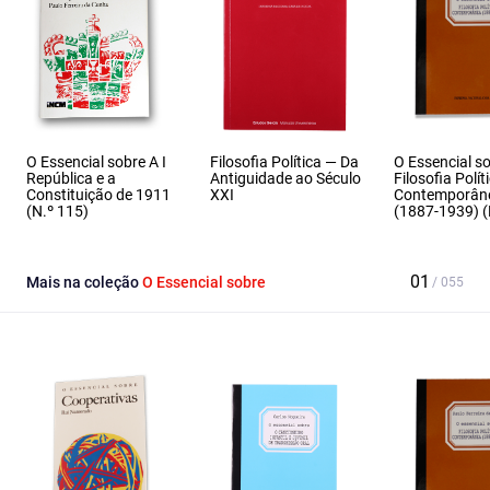
O Essencial sobre A I
Filosofia Política — Da
O Essencial s
República e a
Antiguidade ao Século
Filosofia Polít
Constituição de 1911
XXI
Contemporân
(N.º 115)
(1887‑1939) (
Mais na coleção
O Essencial sobre