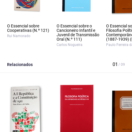
O Essencial sobre
O Essencial sobre o
O Essencial s
Cooperativas (N.º 121)
Cancioneiro Infantil e
Filosofia Polít
Juvenil de Transmissão
Contemporân
Rui Namorado
Oral (N.º 111)
(1887‑1939) (
Carlos Nogueira
Paulo Ferreira 
Relacionados