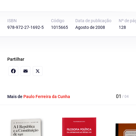
ISBN
Código
Data de publicação
Nº de pá
978-972-27-1692-5
1015665
Agosto de 2008
128
Partilhar
Facebook
Email
X
Mais de
Paulo Ferreira da Cunha