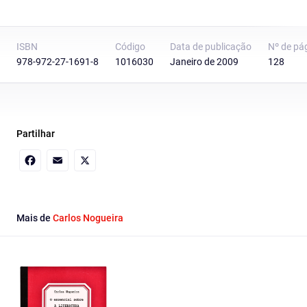
ISBN
Código
Data de publicação
Nº de pá
978-972-27-1691-8
1016030
Janeiro de 2009
128
Partilhar
Facebook
Email
X
Mais de
Carlos Nogueira