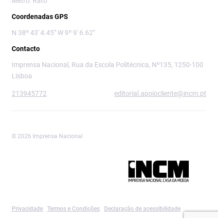
Metro: Rato
Coordenadas GPS
N 38º 43' 4.45" W 9º 9' 6.62"
Contacto
Imprensa Nacional, Rua da Escola Politécnica, Nº135, 1250-100
Lisboa
213945772
editorial.apoiocliente@incm.pt
© 2026 Imprensa Nacional
Imprensa Nacional é a marca editorial da
Privacidade
Termos e Condições
Declaração de acessibilidade