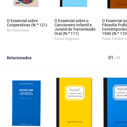
O Essencial sobre
O Essencial sobre o
O Essencial s
Cooperativas (N.º 121)
Cancioneiro Infantil e
Filosofia Polít
Juvenil de Transmissão
Contemporân
Rui Namorado
Oral (N.º 111)
1940 (N.º 110
Carlos Nogueira
Paulo Ferreira 
Relacionados