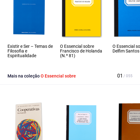
Existir e Ser – Temas de
O Essencial sobre
O Essencial s
Filosofia e
Francisco de Holanda
Delfim Santos 
Espiritualidade
(N.º 81)
Mais na coleção
O Essencial sobre