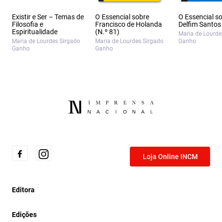
Existir e Ser – Temas de
O Essencial sobre
O Essencial s
Filosofia e
Francisco de Holanda
Delfim Santos 
Espiritualidade
(N.º 81)
Maria de Lourde
Maria de Lourdes Sirgado
Maria de Lourdes Sirgado
Ganho
Ganho
Ganho
Loja Online INCM
Editora
Edições