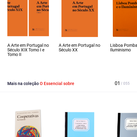
A Arte em Portugal no
A Arte em Portugal no
Lisboa Pombal
Século XIX Tomo I e
Século XX
Iluminismo
Tomo II
Mais na coleção
O Essencial sobre