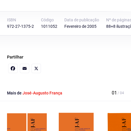
ISBN
Código
Data de publicação
Nº de página
972-27-1375-2
1011052
Fevereiro de 2005
88+8 ilustraç
Partilhar
Facebook
Email
X
Mais de
José-Augusto França