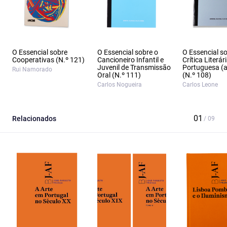
O Essencial sobre
O Essencial sobre o
O Essencial s
Cooperativas (N.º 121)
Cancioneiro Infantil e
Crítica Literár
Juvenil de Transmissão
Portuguesa (a
Rui Namorado
Oral (N.º 111)
(N.º 108)
Carlos Nogueira
Carlos Leone
Relacionados