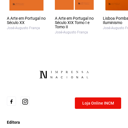
A Arte em Portugal no
A Arte em Portugal no
Lisboa Pombal
Século XX
Século XIX Tomo I e
Iluminismo
Tomo II
José-Augusto França
José-Augusto F
José-Augusto França
Loja Online INCM
Editora