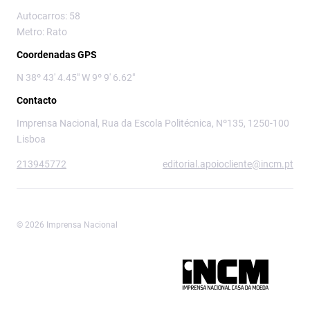
Autocarros: 58
Metro: Rato
Coordenadas GPS
N 38º 43' 4.45" W 9º 9' 6.62"
Contacto
Imprensa Nacional, Rua da Escola Politécnica, Nº135, 1250-100
Lisboa
213945772
editorial.apoiocliente@incm.pt
© 2026 Imprensa Nacional
Imprensa Nacional é a marca editorial da