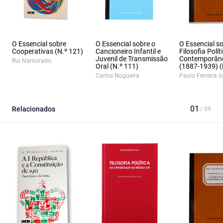
O Essencial sobre
O Essencial sobre o
O Essencial s
Cooperativas (N.º 121)
Cancioneiro Infantil e
Filosofia Polít
Juvenil de Transmissão
Contemporân
Rui Namorado
Oral (N.º 111)
(1887‑1939) (
Carlos Nogueira
Paulo Ferreira 
Relacionados