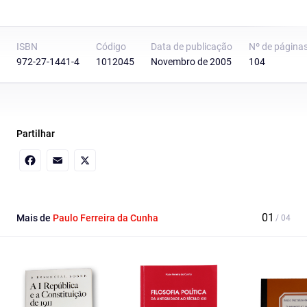
ISBN
Código
Data de publicação
Nº de página
972-27-1441-4
1012045
Novembro de 2005
104
Partilhar
Facebook
Email
X
Mais de
Paulo Ferreira da Cunha