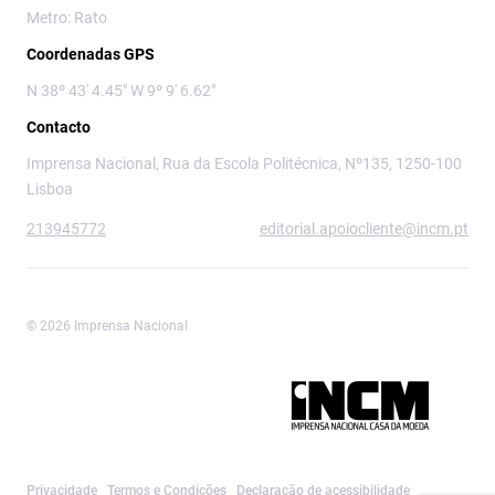
Metro: Rato
Coordenadas GPS
N 38º 43' 4.45" W 9º 9' 6.62"
Contacto
Imprensa Nacional, Rua da Escola Politécnica, Nº135, 1250-100
Lisboa
213945772
editorial.apoiocliente@incm.pt
© 2026 Imprensa Nacional
Imprensa Nacional é a marca editorial da
Privacidade
Termos e Condições
Declaração de acessibilidade