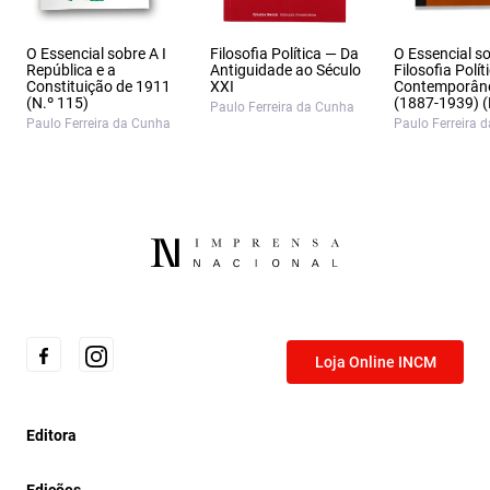
O Essencial sobre A I
Filosofia Política — Da
O Essencial s
República e a
Antiguidade ao Século
Filosofia Polít
Constituição de 1911
XXI
Contemporân
(N.º 115)
(1887‑1939) (
Paulo Ferreira da Cunha
Paulo Ferreira da Cunha
Paulo Ferreira 
Loja Online INCM
Editora