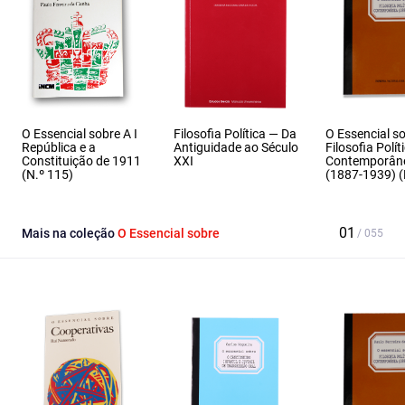
O Essencial sobre A I
Filosofia Política — Da
O Essencial s
República e a
Antiguidade ao Século
Filosofia Polít
Constituição de 1911
XXI
Contemporân
(N.º 115)
(1887‑1939) (
Mais na coleção
O Essencial sobre