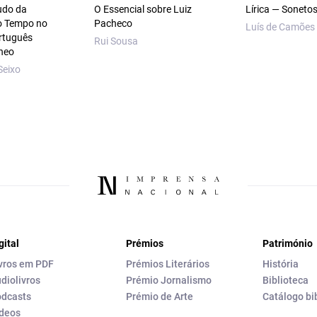
udo da
O Essencial sobre Luiz
Lírica — Soneto
o Tempo no
Pacheco
Luís de Camões
rtuguês
Rui Sousa
neo
Seixo
gital
Prémios
Património
vros em PDF
Prémios Literários
História
diolivros
Prémio Jornalismo
Biblioteca
dcasts
Prémio de Arte
Catálogo bi
deos