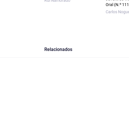
Rui Namorado
Oral (N.º 111
Carlos Nogue
Relacionados