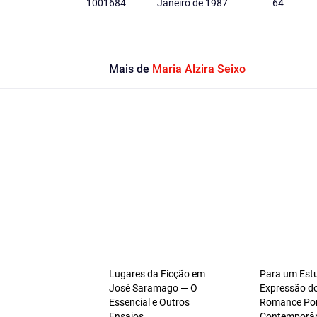
1001684
Janeiro de 1987
64
Mais de
Maria Alzira Seixo
Lugares da Ficção em
Para um Est
José Saramago — O
Expressão d
Essencial e Outros
Romance Po
Ensaios
Contemporâ