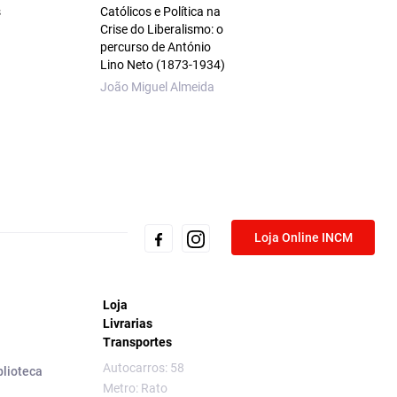
s
Católicos e Política na
Granta em Língua
Crise do Liberalismo: o
Portuguesa 14 – G
percurso de António
VV. AA.
Lino Neto (1873‑1934)
João Miguel Almeida
Loja Online INCM
Loja
Livrarias
Transportes
Autocarros: 58
blioteca
Metro: Rato