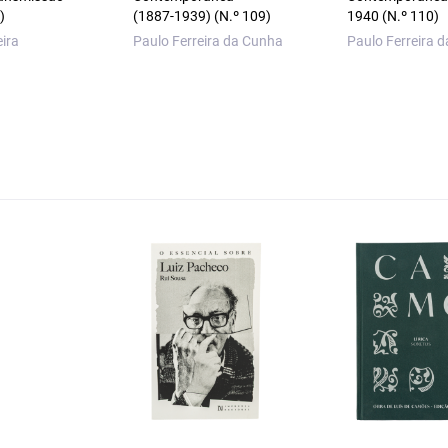
)
(1887‑1939) (N.º 109)
1940 (N.º 110)
ira
Paulo Ferreira da Cunha
Paulo Ferreira 