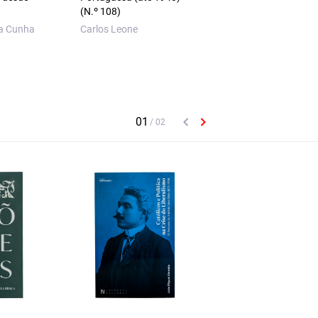
(N.º 108)
Carlos Leone
da Cunha
Carlos Leone