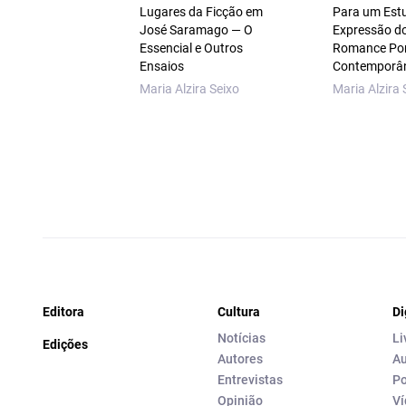
Lugares da Ficção em
Para um Est
José Saramago — O
Expressão d
Essencial e Outros
Romance Po
Ensaios
Contemporâ
Maria Alzira Seixo
Maria Alzira 
Editora
Cultura
Di
Notícias
Li
Edições
Autores
Au
Entrevistas
Po
Opinião
Ví