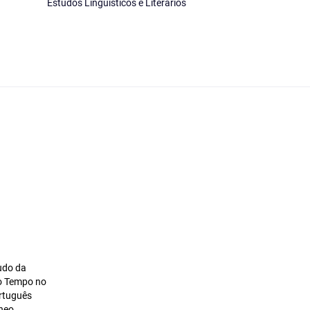
Estudos Linguísticos e Literários
udo da
o Tempo no
rtuguês
neo