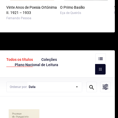
Vinte Anos de Poesia Ortónima
O Primo Basílio
10
II. 1921 – 1933
Eça de Queirós
Pa
Fernando Pessoa
Todos os títulos
Coleções
Plano Nacional de Leitura
Ordenar por:
Data