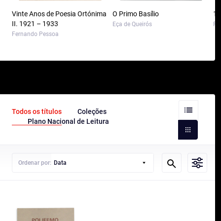
Vinte Anos de Poesia Ortónima
O Primo Basílio
10
II. 1921 – 1933
Eça de Queirós
Pa
Fernando Pessoa
Todos os títulos
Coleções
Plano Nacional de Leitura
Ordenar por:
Data