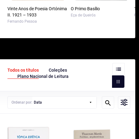
Vinte Anos de Poesia Ortónima
O Primo Basílio
10
II. 1921 – 1933
Eça de Queirós
Pa
Fernando Pessoa
Todos os títulos
Coleções
Plano Nacional de Leitura
Ordenar por:
Data