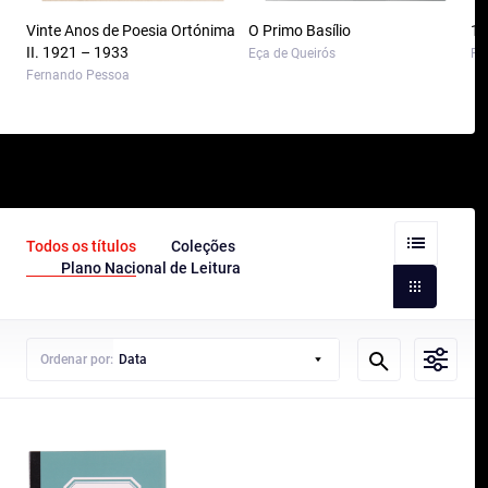
Vinte Anos de Poesia Ortónima
O Primo Basílio
10
II. 1921 – 1933
Eça de Queirós
Pa
Fernando Pessoa
Todos os títulos
Coleções
Plano Nacional de Leitura
Ordenar por:
Data