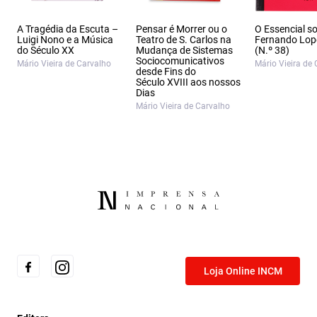
A Tragédia da Escuta –
Pensar é Morrer ou o
O Essencial s
Luigi Nono e a Música
Teatro de S. Carlos na
Fernando Lop
do Século XX
Mudança de Sistemas
(N.º 38)
Sociocomunicativos
Mário Vieira de Carvalho
Mário Vieira de
desde Fins do
Século XVIII aos nossos
Dias
Mário Vieira de Carvalho
Loja Online INCM