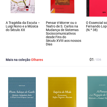
A Tragédia da Escuta –
Pensar é Morrer ou o
O Essencial s
Luigi Nono e a Música
Teatro de S. Carlos na
Fernando Lop
do Século XX
Mudança de Sistemas
(N.º 38)
Sociocomunicativos
desde Fins do
Século XVIII aos nossos
Dias
Mais na coleção
Olhares