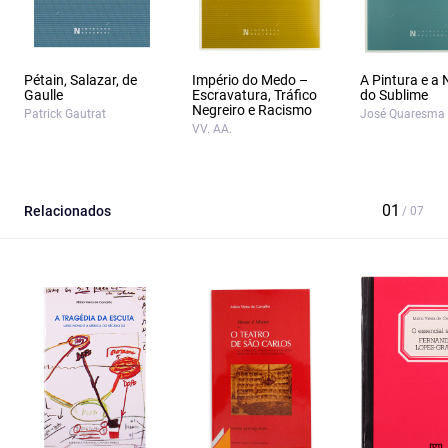
Pétain, Salazar, de
Império do Medo –
A Pintura e a
Gaulle
Escravatura, Tráfico
do Sublime
Negreiro e Racismo
Patrick Gautrat
José Quaresma
VV. AA.
Relacionados