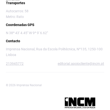
Transportes
Autocarros: 58
Metro: Rato
Coordenadas GPS
N 38º 43' 4.45" W 9º 9' 6.62"
Contacto
Imprensa Nacional, Rua da Escola Politécnica, Nº135, 1250-100
Lisboa
213945772
editorial.apoiocliente@incm.pt
© 2026 Imprensa Nacional
Imprensa Nacional é a marca editorial da