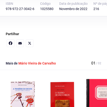
ISBN
Código
Data de publicação
Nº de pá
978-972-27-3042-6
1025580
Novembro de 2022
216
Partilhar
Facebook
Email
X
Mais de
Mário Vieira de Carvalho