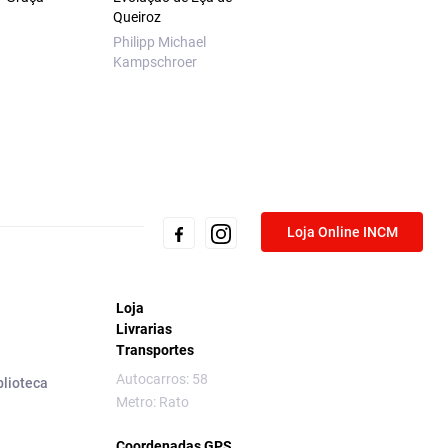
Queiroz
Philipp Michael
Kampschroer
Loja Online INCM
Loja
Livrarias
Transportes
Autocarros: 58
blioteca
Metro: Rato
Coordenadas GPS