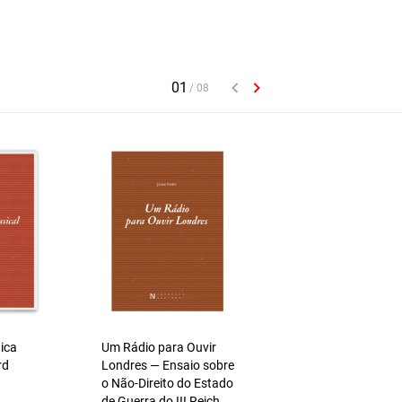
ica
Um Rádio para Ouvir
Encontro dos Libera
rd
Londres ― Ensaio sobre
1973: 50 Anos Depo
o Não-Direito do Estado
António Araújo
de Guerra do III Reich