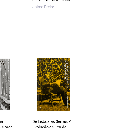
Jaime Freire
ua
De Lisboa às Serras: A
– Graça
Evolução de Eça de