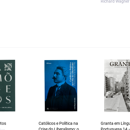
Richard Wagner
etos
Católicos e Política na
Granta em Líng
Crise do Liberalismo: o
Portuguesa 14 