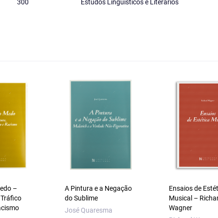
300
Estudos Linguísticos e Literários
Medo –
A Pintura e a Negação
Ensaios de Estét
 Tráfico
do Sublime
Musical – Richa
acismo
Wagner
José Quaresma