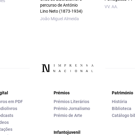
ões
percurso de António
VV. AA.
Lino Neto (1873‑1934)
João Miguel Almeida
gital
Prémios
Património
vros em PDF
Prémios Literários
História
diolivros
Prémio Jornalismo
Biblioteca
dcasts
Prémio de Arte
Catálogo bi
deos
tações
Infantojuvenil