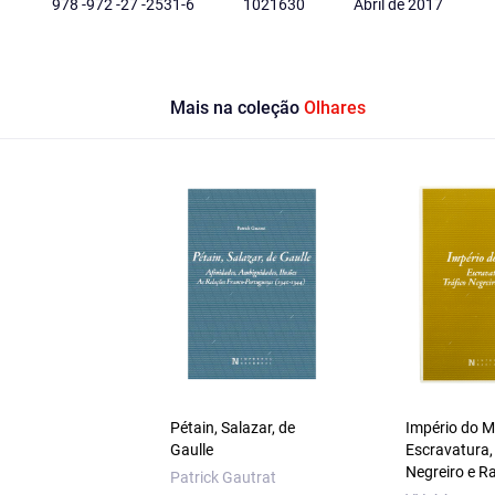
978 -972 -27 -2531-6
1021630
Abril de 2017
Mais na coleção
Olhares
Pétain, Salazar, de
Império do 
Gaulle
Escravatura,
Negreiro e R
Patrick Gautrat