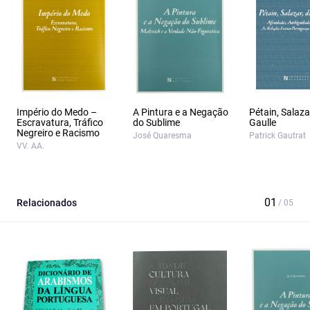
Império do Medo –
A Pintura e a Negação
Pétain, Salaza
Escravatura, Tráfico
do Sublime
Gaulle
Negreiro e Racismo
José Quaresma
Patrick Gautrat
VV. AA.
Relacionados