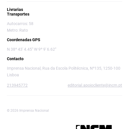
Livrarias
Transportes
Autocarros: 58
Metro: Rato
Coordenadas GPS
N 38º 43' 4.45" W 9º 9' 6.62"
Contacto
Imprensa Nacional, Rua da Escola Politécnica, Nº135, 1250-100
Lisboa
213945772
editorial.apoiocliente@incm.pt
© 2026 Imprensa Nacional