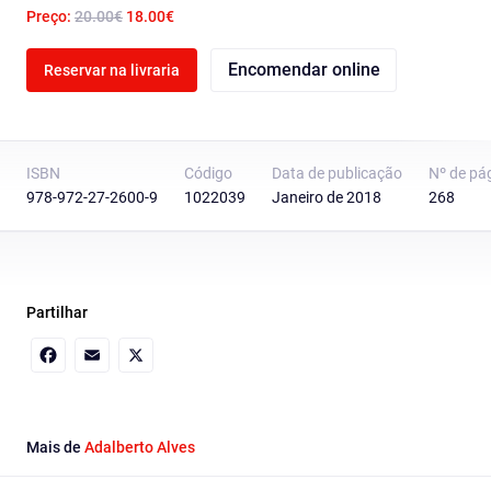
Preço:
20.00€
18.00€
Encomendar online
Reservar na livraria
ISBN
Código
Data de publicação
Nº de pá
978-972-27-2600-9
1022039
Janeiro de 2018
268
Partilhar
Facebook
Email
X
Mais de
Adalberto Alves