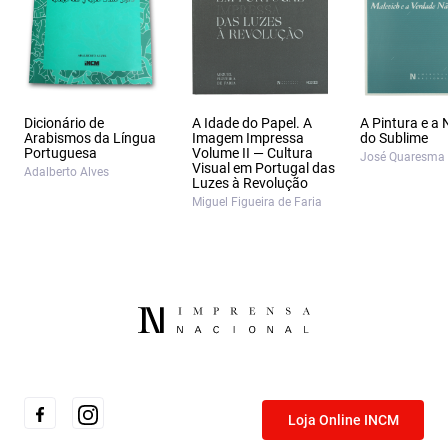
Dicionário de
A Idade do Papel. A
A Pintura e a
Arabismos da Língua
Imagem Impressa
do Sublime
Portuguesa
Volume II — Cultura
José Quaresma
Visual em Portugal das
Adalberto Alves
Luzes à Revolução
Miguel Figueira de Faria
Loja Online INCM