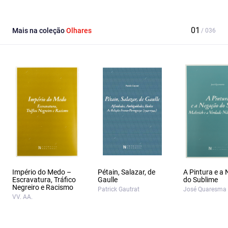
Facebook
Email
X
Mais na coleção
Olhares
Império do Medo –
Pétain, Salazar, de
A Pintura e a
Escravatura, Tráfico
Gaulle
do Sublime
Negreiro e Racismo
Patrick Gautrat
José Quaresma
VV. AA.