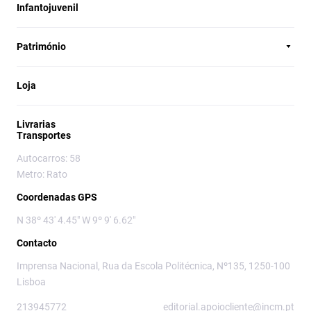
Infantojuvenil
Património
Loja
Livrarias
Transportes
Autocarros: 58
Metro: Rato
Coordenadas GPS
N 38º 43' 4.45" W 9º 9' 6.62"
Contacto
Imprensa Nacional, Rua da Escola Politécnica, Nº135, 1250-100
Lisboa
213945772
editorial.apoiocliente@incm.pt