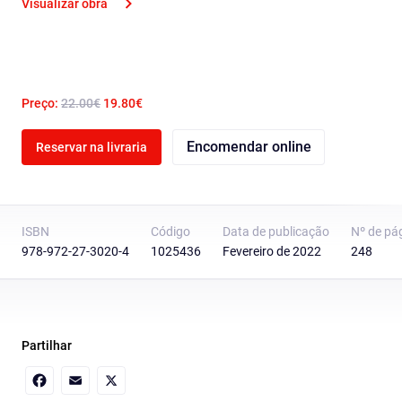
Visualizar obra
Preço:
22.00€
19.80€
Encomendar online
Reservar na livraria
ISBN
Código
Data de publicação
Nº de pá
978-972-27-3020-4
1025436
Fevereiro de 2022
248
Partilhar