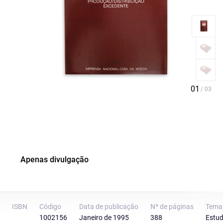
Apenas divulgação
ISBN
Código
Data de publicação
Nº de páginas
Tema
1002156
Janeiro de 1995
388
Estud