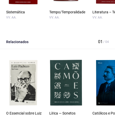
Sistemática
Tempo/Temporalidade
Literatura – T
VV. AA.
VV. AA.
VV. AA.
Relacionados
O Essencial sobre Luiz
Lírica — Sonetos
Católicos e Po