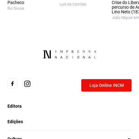
Pacheco
Crise do Liber
Luís de Camões
percurso de A
Rui Sousa
Lino Neto (18
João Miguel Al
Loja Online INCM
Editora
Edições