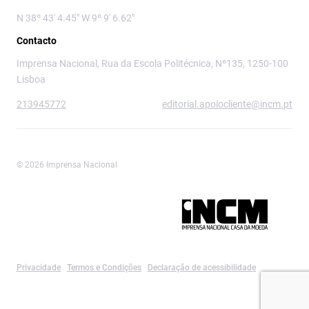
N 38º 43' 4.45" W 9º 9' 6.62"
Contacto
Imprensa Nacional, Rua da Escola Politécnica, Nº135, 1250-100
Lisboa
213945772
editorial.apoiocliente@incm.pt
© 2026 Imprensa Nacional
Imprensa Nacional é a marca editorial da
Privacidade
Termos e Condições
Declaração de acessibilidade