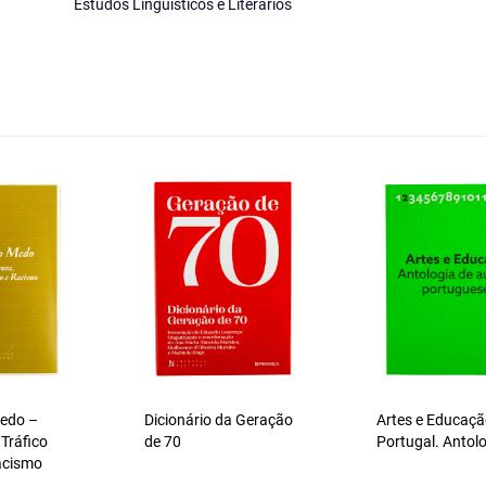
Estudos Linguísticos e Literários
Medo –
Dicionário da Geração
Artes e Educaç
 Tráfico
de 70
Portugal. Antol
acismo