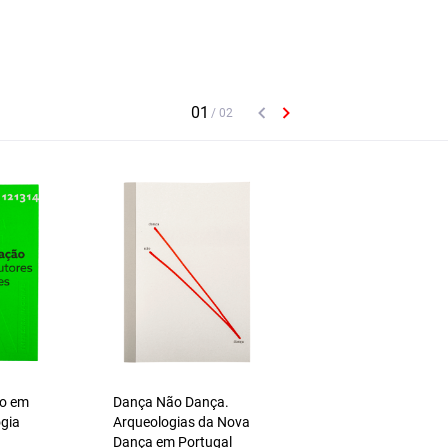
ão em
Dança Não Dança.
O Essencial sobre L
ogia
Arqueologias da Nova
Pacheco
Dança em Portugal
Rui Sousa