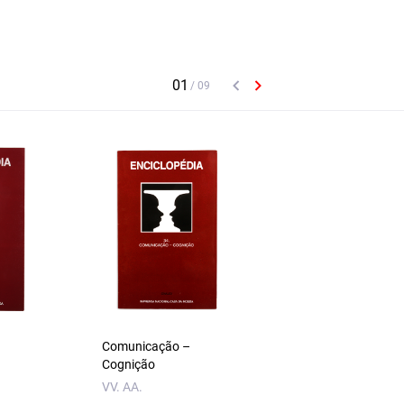
Comunicação –
Sociedade – Civiliz
Cognição
VV.AA.
VV. AA.