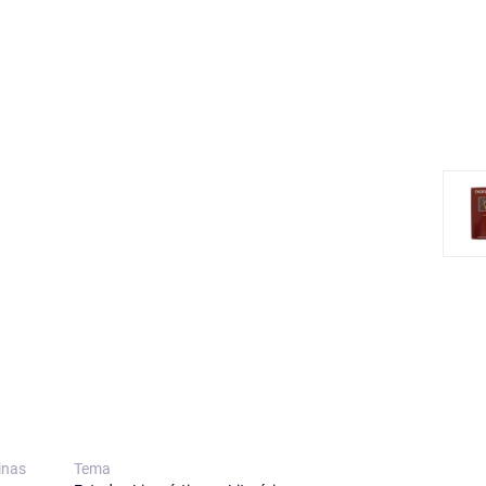
inas
Tema