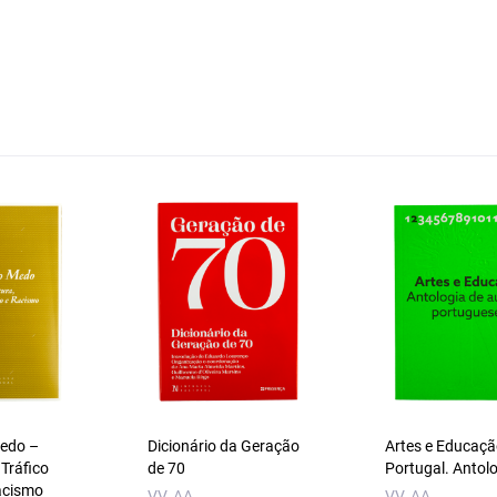
Medo –
Dicionário da Geração
Artes e Educaç
 Tráfico
de 70
Portugal. Antol
acismo
VV. AA.
VV. AA.