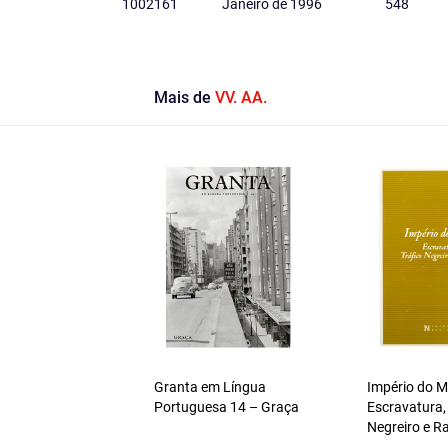
1002161
Janeiro de 1996
548
Mais de
VV. AA.
Granta em Língua
Império do 
Portuguesa 14 – Graça
Escravatura,
Negreiro e R