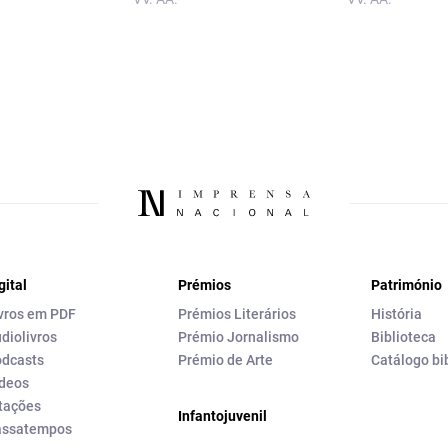
gital
Prémios
Património
vros em PDF
Prémios Literários
História
diolivros
Prémio Jornalismo
Biblioteca
dcasts
Prémio de Arte
Catálogo bi
deos
tações
Infantojuvenil
assatempos