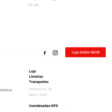
VV. AA.
Loja Online INCM
Loja
Livrarias
Transportes
Autocarros: 58
blioteca
Metro: Rato
Coordenadas GPS