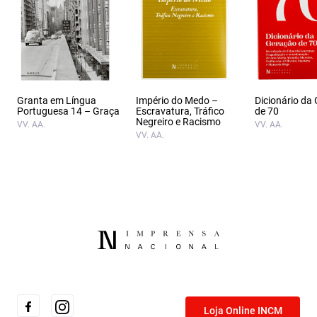
Granta em Língua
Império do Medo –
Dicionário da
Portuguesa 14 – Graça
Escravatura, Tráfico
de 70
Negreiro e Racismo
VV. AA.
VV. AA.
VV. AA.
Loja Online INCM