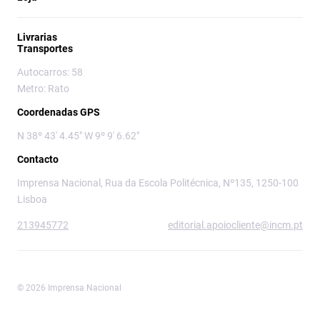
Livrarias
Transportes
Autocarros: 58
Metro: Rato
Coordenadas GPS
N 38º 43' 4.45" W 9º 9' 6.62"
Contacto
Imprensa Nacional, Rua da Escola Politécnica, Nº135, 1250-100
Lisboa
213945772
editorial.apoiocliente@incm.pt
© 2026 Imprensa Nacional