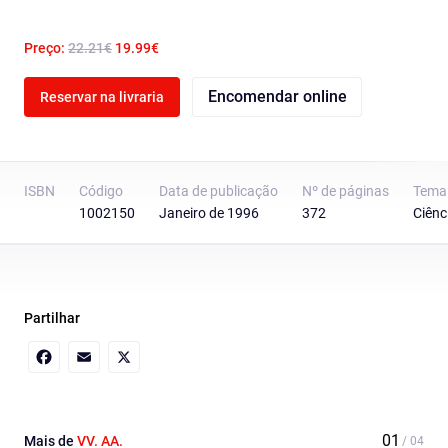
Preço:
22.21€
19.99€
Encomendar online
Reservar na livraria
ISBN
Código
Data de publicação
Nº de páginas
Tema
1002150
Janeiro de 1996
372
Ciênc
Partilhar
Facebook
Email
X
Mais de
VV. AA.