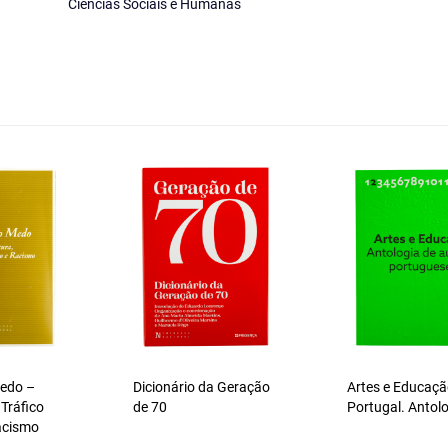
Ciências Sociais e Humanas
Medo –
Dicionário da Geração
Artes e Educaç
 Tráfico
de 70
Portugal. Antol
acismo