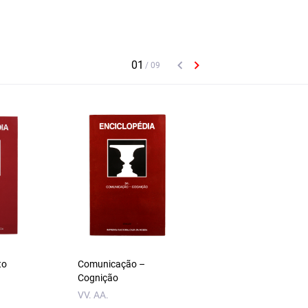
to
Comunicação –
Sociedade – Civiliz
Cognição
VV.AA.
VV. AA.