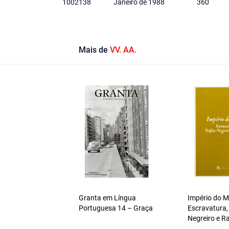
1002138
Janeiro de 1988
360
Mais de
VV. AA.
Granta em Língua
Império do 
Portuguesa 14 – Graça
Escravatura,
Negreiro e R