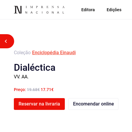
Editora
Edições
Voltar atrás
Coleção
Enciclopédia Einaudi
Dialéctica
VV. AA.
Preço:
19.68€
17.71€
Reservar na livraria
Encomendar online