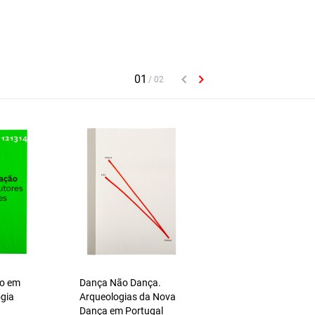
ão em
Dança Não Dança.
A Idade do Papel. A
ogia
Arqueologias da Nova
Imagem Impressa
Dança em Portugal
Volume II — Cultura