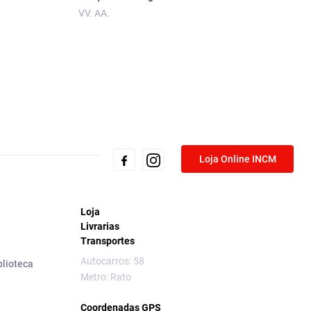
Visual em Portugal
VV. AA.
Luzes à Revolução
Miguel Figueira de 
Loja Online INCM
Loja
Livrarias
Transportes
Autocarros: 58
blioteca
Metro: Rato
Coordenadas GPS