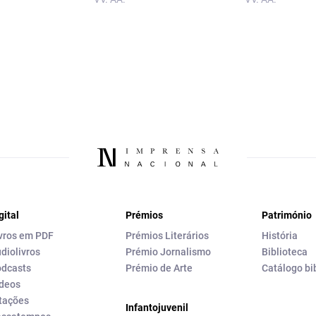
gital
Prémios
Património
vros em PDF
Prémios Literários
História
diolivros
Prémio Jornalismo
Biblioteca
dcasts
Prémio de Arte
Catálogo bi
deos
tações
Infantojuvenil