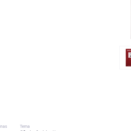
inas
Tema