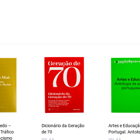
Medo –
Dicionário da Geração
Artes e Educaç
 Tráfico
de 70
Portugal. Antol
acismo
VV. AA.
VV. AA.