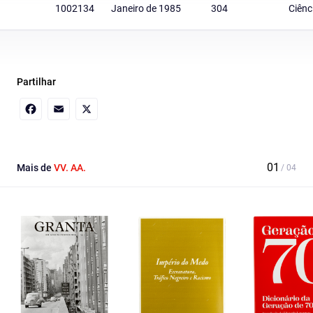
1002134
Janeiro de 1985
304
Ciênc
Partilhar
Facebook
Email
X
Mais de
VV. AA.