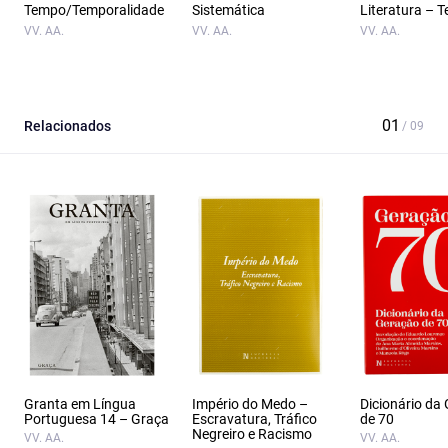
Tempo/Temporalidade
Sistemática
Literatura – T
VV. AA.
VV. AA.
VV. AA.
Relacionados
Granta em Língua
Império do Medo –
Dicionário da
Portuguesa 14 – Graça
Escravatura, Tráfico
de 70
Negreiro e Racismo
VV. AA.
VV. AA.