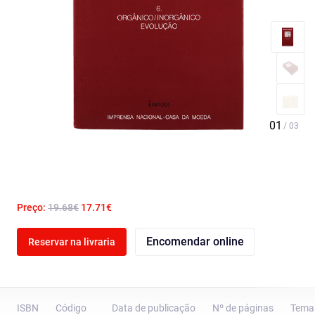
Preço:
19.68€
17.71€
Encomendar online
Reservar na livraria
ISBN
Código
Data de publicação
Nº de páginas
Tema