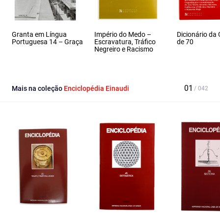
Granta em Língua
Império do Medo –
Dicionário da
Portuguesa 14 – Graça
Escravatura, Tráfico
de 70
Negreiro e Racismo
Mais na coleção
Enciclopédia Einaudi