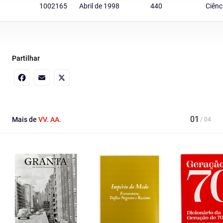
1002165
Abril de 1998
440
Ciênc
Partilhar
Facebook
Email
X
Mais de
VV. AA.