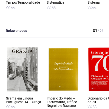
Tempo/Temporalidade
Sistemática
Sistema
VV. AA.
VV. AA.
VV.AA.
Relacionados
Granta em Língua
Império do Medo –
Dicionário da
Portuguesa 14 – Graça
Escravatura, Tráfico
de 70
Negreiro e Racismo
VV. AA.
VV. AA.