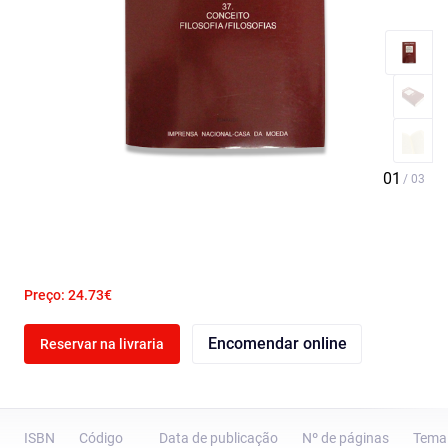
Preço: 24.73€
Encomendar online
Reservar na livraria
ISBN
Código
Data de publicação
Nº de páginas
Tema