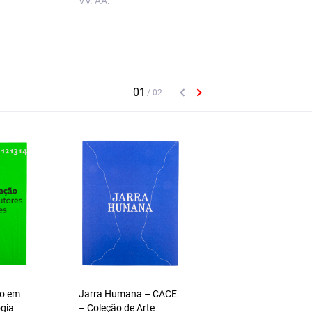
VV. AA.
ão em
Jarra Humana – CACE
O Essencial sobre L
ogia
– Coleção de Arte
Pacheco