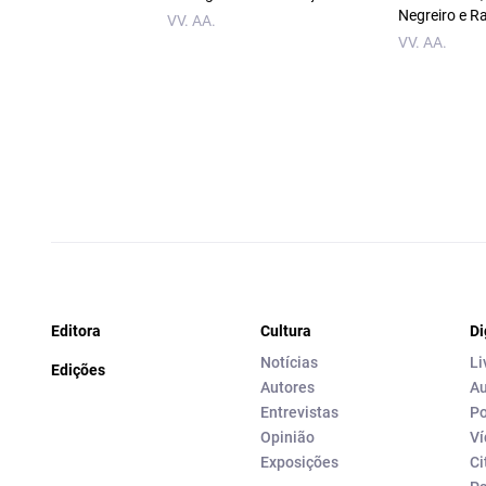
Negreiro e R
VV. AA.
VV. AA.
Editora
Cultura
Di
Notícias
Li
Edições
Autores
Au
Entrevistas
Po
Opinião
Ví
Exposições
Ci