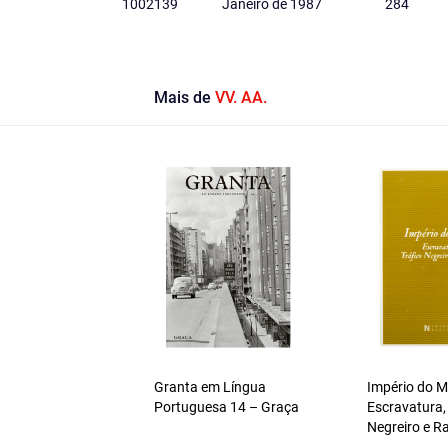
1002139
Janeiro de 1987
284
Mais de
VV. AA.
Granta em Língua
Império do 
Portuguesa 14 – Graça
Escravatura,
Negreiro e R