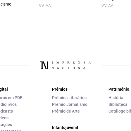
acismo
VV. AA.
VV. AA.
gital
Prémios
Património
vros em PDF
Prémios Literários
História
diolivros
Prémio Jornalismo
Biblioteca
dcasts
Prémio de Arte
Catálogo bi
deos
tações
Infantojuvenil