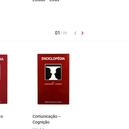
to
Comunicação –
Sociedade – Civiliz
Cognição
VV.AA.