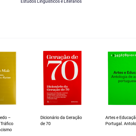
Estudos Linguísticos e Literários
Medo –
Dicionário da Geração
Artes e Educaç
 Tráfico
de 70
Portugal. Antol
acismo