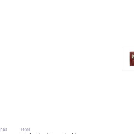
inas
Tema