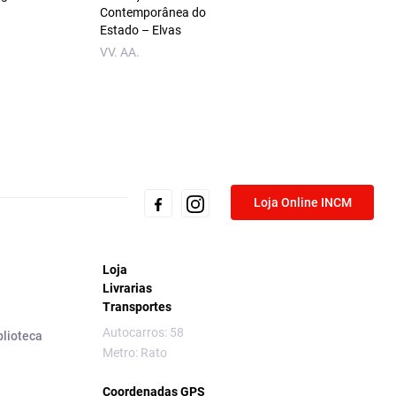
Contemporânea do
Rui Sousa
Estado – Elvas
VV. AA.
Loja Online INCM
Loja
Livrarias
Transportes
Autocarros: 58
blioteca
Metro: Rato
Coordenadas GPS