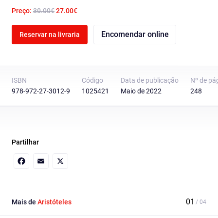
Preço:
30.00€
27.00€
Encomendar online
Reservar na livraria
ISBN
Código
Data de publicação
Nº de pá
978-972-27-3012-9
1025421
Maio de 2022
248
Partilhar
Facebook
Email
X
Mais de
Aristóteles