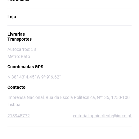
Loja
Livrarias
Transportes
Autocarros: 58
Metro: Rato
Coordenadas GPS
N 38º 43' 4.45" W 9º 9' 6.62"
Contacto
Imprensa Nacional, Rua da Escola Politécnica, Nº135, 1250-100
Lisboa
213945772
editorial.apoiocliente@incm.pt