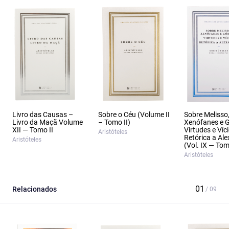
Livro das Causas –
Sobre o Céu (Volume II
Sobre Melisso
Livro da Maçã Volume
– Tomo II)
Xenófanes e G
XII — Tomo II
Virtudes e Víc
Aristóteles
Retórica a Al
Aristóteles
(Vol. IX — To
Aristóteles
Relacionados