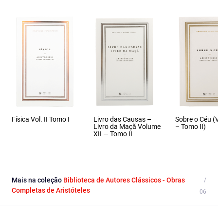
Física Vol. II Tomo I
Livro das Causas –
Sobre o Céu (
Livro da Maçã Volume
– Tomo II)
XII — Tomo II
Mais na coleção
Biblioteca de Autores Clássicos - Obras
Completas de Aristóteles