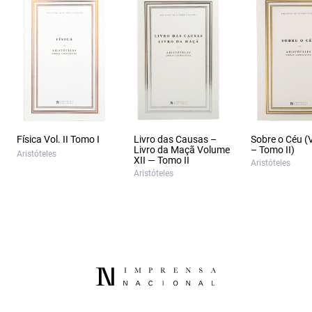
Física Vol. II Tomo I
Livro das Causas –
Sobre o Céu (
Livro da Maçã Volume
– Tomo II)
Aristóteles
XII — Tomo II
Aristóteles
Aristóteles