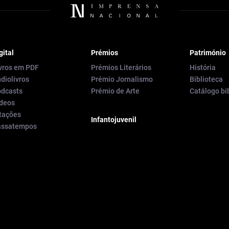
gital
Prémios
Património
vros em PDF
Prémios Literários
História
diolivros
Prémio Jornalismo
Biblioteca
dcasts
Prémio de Arte
Catálogo bi
deos
tações
Infantojuvenil
assatempos