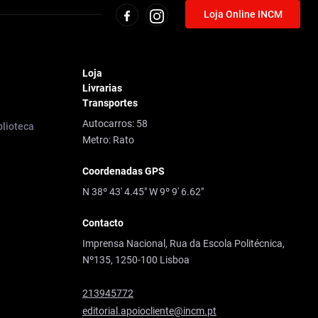
Loja Online INCM
Loja
Livrarias
Transportes
Autocarros: 58
blioteca
Metro: Rato
Coordenadas GPS
N 38º 43' 4.45" W 9º 9' 6.62"
Contacto
Imprensa Nacional, Rua da Escola Politécnica,
Nº135, 1250-100 Lisboa
213945772
editorial.apoiocliente@incm.pt