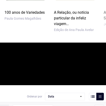
100 anos de Variedades
A Relação, ou notícia
A
particular da infeliz
S
Paula Gomes Magalhães
viagem…
J
Edição de Ana Paula Avelar
Ordenar por
Data