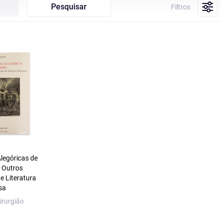
Pesquisar
Filtros
Alegóricas de
 Outros
e Literatura
sa
irurgião