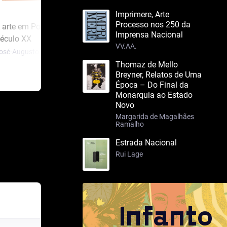
Imprimere, Arte
Processo nos 250 da
 arte em Portugal no
A arte em Portugal no
Os L
Imprensa Nacional
éculo XX
Século XIX – 2 tomos
Luís 
VV.AA.
osé-Augusto França
José-Augusto França
Thomaz de Mello
Breyner, Relatos de Uma
Época – Do Final da
Monarquia ao Estado
Novo
Margarida de Magalhães
Ramalho
Estrada Nacional
Rui Lage
Infanto