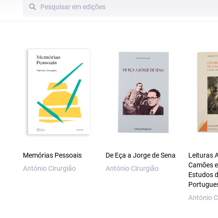
Memórias Pessoais
De Eça a Jorge de Sena
Leituras 
Camões e
António Cirurgião
António Cirurgião
Estudos d
Portugue
António C