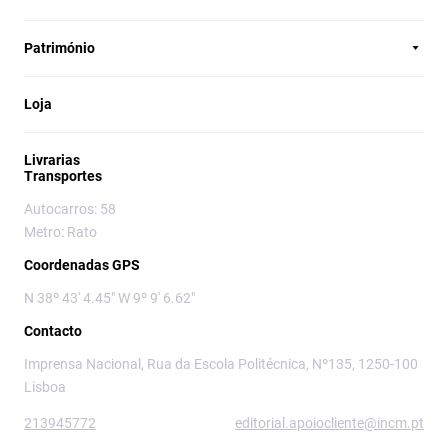
Património
Loja
Livrarias
Transportes
Autocarros: 58
Metro: Rato
Coordenadas GPS
N 38º 43' 4.45" W 9º 9' 6.62"
Contacto
Imprensa Nacional, Rua da Escola Politécnica, Nº135, 1250-100
Lisboa
213945772
editorial.apoiocliente@incm.pt