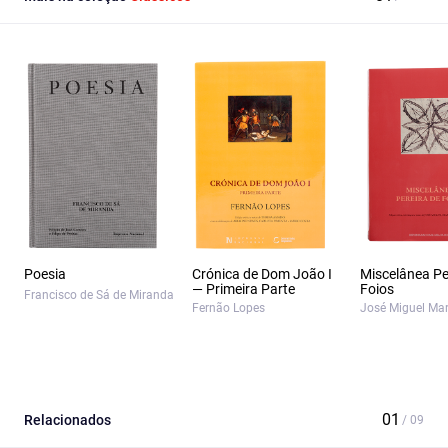
Poesia
Crónica de Dom João I
Miscelânea Pe
— Primeira Parte
Foios
Francisco de Sá de Miranda
Fernão Lopes
José Miguel Mar
Relacionados