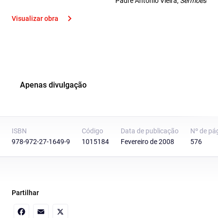
Padre António Vieira,
Sermões
Visualizar obra
Apenas divulgação
ISBN
Código
Data de publicação
Nº de pá
978-972-27-1649-9
1015184
Fevereiro de 2008
576
Partilhar