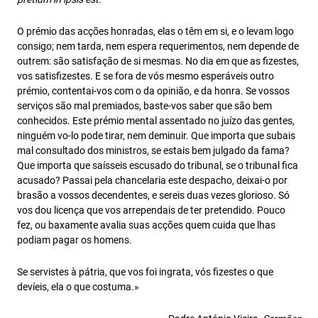
O prémio das acções honradas, elas o têm em si, e o levam logo
consigo; nem tarda, nem espera requerimentos, nem depende de
outrem: são satisfação de si mesmas. No dia em que as fizestes,
vos satisfizestes. E se fora de vós mesmo esperáveis outro
prémio, contentai-vos com o da opinião, e da honra. Se vossos
serviços são mal premiados, baste-vos saber que são bem
conhecidos. Este prémio mental assentado no juízo das gentes,
ninguém vo-lo pode tirar, nem deminuir. Que importa que subais
mal consultado dos ministros, se estais bem julgado da fama?
Que importa que saísseis escusado do tribunal, se o tribunal fica
acusado? Passai pela chancelaria este despacho, deixai-o por
brasão a vossos decendentes, e sereis duas vezes glorioso. Só
vos dou licença que vos arrependais de ter pretendido. Pouco
fez, ou baxamente avalia suas acções quem cuida que lhas
podiam pagar os homens.
Se servistes à pátria, que vos foi ingrata, vós fizestes o que
devíeis, ela o que costuma.»