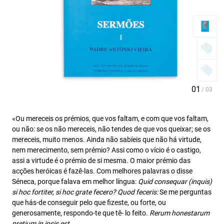
«Ou mereceis os prémios, que vos faltam, e com que vos faltam,
ou não: se os não mereceis, não tendes de que vos queixar; se os
mereceis, muito menos. Ainda não sabíeis que não há virtude,
nem merecimento, sem prémio? Assi como o vício é o castigo,
assi a virtude é o prémio de si mesma. O maior prémio das
acções heróicas é fazê-las. Com melhores palavras o disse
Séneca, porque falava em melhor língua:
Quid consequar (inquis)
si hoc fortiter, si hoc grate fecero? Quod feceris:
Se me perguntas
que hás-de conseguir pelo que fizeste, ou forte, ou
generosamente, respondo-te que tê- lo feito.
Rerum honestarum
pretium in ipsis est.