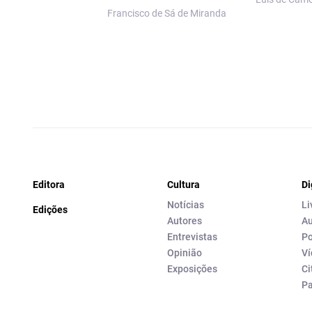
Francisco de Sá de Miranda
Editora
Cultura
Di
Notícias
Li
Edições
Autores
Au
Entrevistas
Po
Opinião
Ví
Exposições
Ci
P