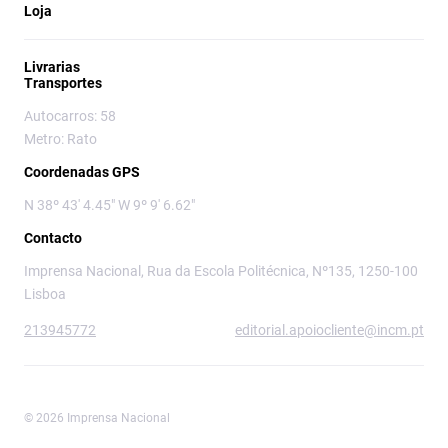
Loja
Livrarias
Transportes
Autocarros: 58
Metro: Rato
Coordenadas GPS
N 38º 43' 4.45" W 9º 9' 6.62"
Contacto
Imprensa Nacional, Rua da Escola Politécnica, Nº135, 1250-100
Lisboa
213945772
editorial.apoiocliente@incm.pt
© 2026 Imprensa Nacional