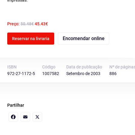
impressas.
Preço:
50.48€
45.43€
Encomendar online
Reservar na livraria
ISBN
Código
Data de publicação
Nº de página
972-27-1172-5
1007582
Setembro de 2003
886
Partilhar
Facebook
Email
X