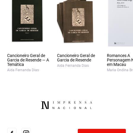
Cancioneiro Geral de
Cancioneiro Geral de
Romances A
Garcia de Resende — A
Garcia de Resende
Personagem 
Temática
em Macau
Aida Fernanda Dias
Aida Fernanda Dias
Maria Ondina B