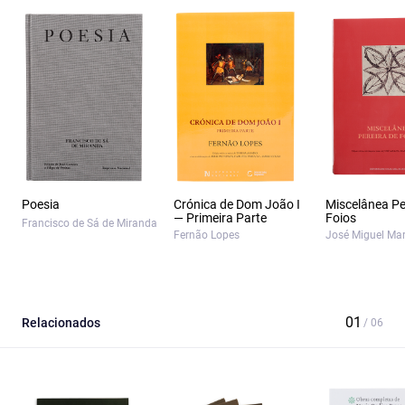
Poesia
Crónica de Dom João I
Miscelânea Pe
— Primeira Parte
Foios
Francisco de Sá de Miranda
Fernão Lopes
José Miguel Mar
Relacionados