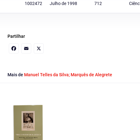
1002472
Julho de 1998
712
Ciênc
Partilhar
Facebook
Email
X
Mais de
Manuel Telles da Silva; Marquês de Alegrete