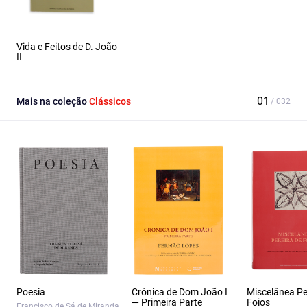
Vida e Feitos de D. João
II
Mais na coleção
Clássicos
Poesia
Crónica de Dom João I
Miscelânea Pe
— Primeira Parte
Foios
Francisco de Sá de Miranda