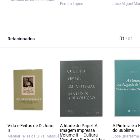
Fernão Lopes
José Miguel Mar
Relacionados
Vida e Feitos de D. João
A Idade do Papel. A
A Pintura e a
II
Imagem Impressa
do Sublime
Volume II — Cultura
Manuel Telles da Silva; Marquês
José Quaresma
Visual em Portugal das