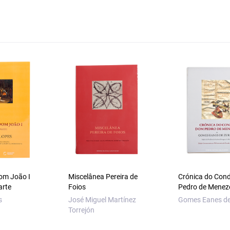
om João I
Miscelânea Pereira de
Crónica do Con
arte
Foios
Pedro de Menez
s
José Miguel Martínez
Gomes Eanes de
Torrejón