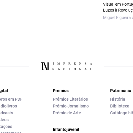
Visual em Portu
Luzes à Revolu
Miguel Figueira 
gital
Prémios
Património
vros em PDF
Prémios Literários
História
diolivros
Prémio Jornalismo
Biblioteca
dcasts
Prémio de Arte
Catálogo bi
deos
tações
Infantojuvenil