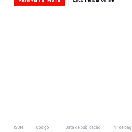
Reservar na livraria
Encomendar online
ISBN
Código
Data de publicação
Nº de pág