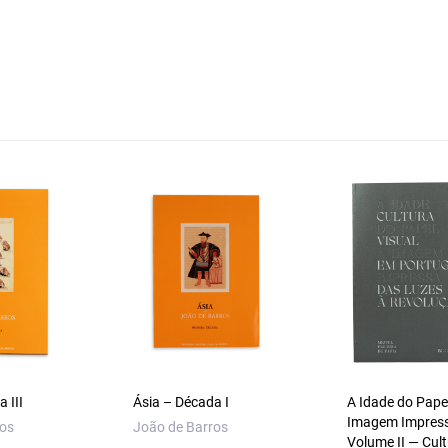
 III
Ásia – Década I
A Idade do Papel
Imagem Impres
ros
João de Barros
Volume II — Cul