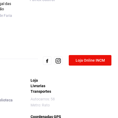
gal das
ção
de Faria
Loja Online INCM
Loja
Livrarias
Transportes
Autocarros: 58
blioteca
Metro: Rato
Coordenadas GPS