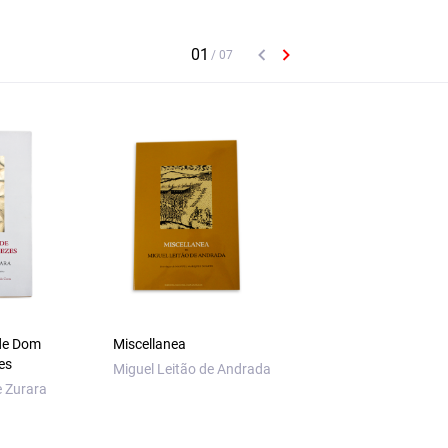
de Dom
Miscellanea
Colóquios dos Simp
es
e Drogas da
Miguel Leitão de Andrada
Índia — Vol. I — 3.ª
 Zurara
edição
Garcia da Orta