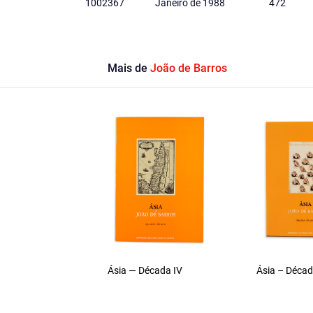
1002367
Janeiro de 1988
472
Mais de
João de Barros
Ásia — Década IV
Ásia – Década