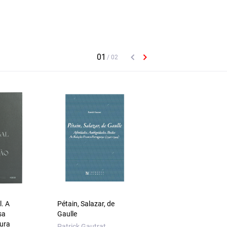
. A
Pétain, Salazar, de
A Pintura e a Nega
sa
Gaulle
do Sublime
tura
Patrick Gautrat
José Quaresma