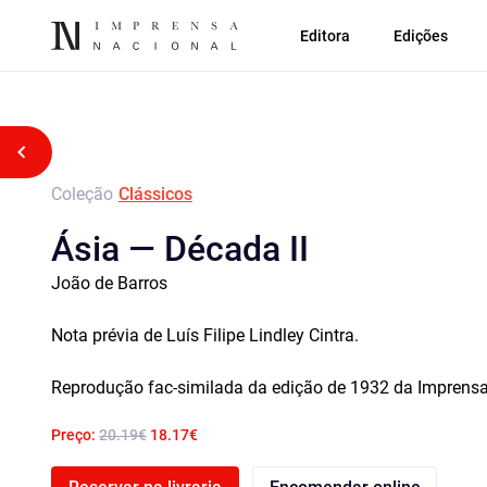
Editora
Edições
Voltar atrás
Coleção
Clássicos
Ásia — Década II
João de Barros
Nota prévia de Luís Filipe Lindley Cintra.
Reprodução fac-similada da edição de 1932 da Imprensa
Preço:
20.19€
18.17€