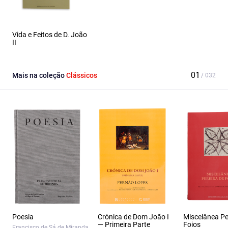
Vida e Feitos de D. João
II
Mais na coleção
Clássicos
Poesia
Crónica de Dom João I
Miscelânea Pe
— Primeira Parte
Foios
Francisco de Sá de Miranda