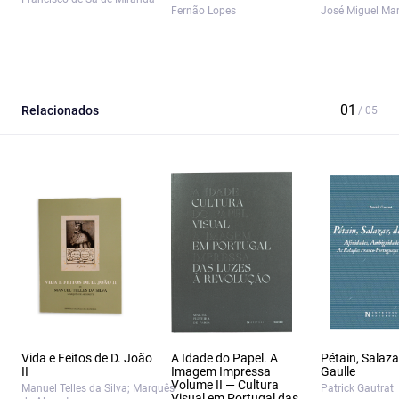
Fernão Lopes
José Miguel Mar
Relacionados
Vida e Feitos de D. João
A Idade do Papel. A
Pétain, Salaza
II
Imagem Impressa
Gaulle
Volume II — Cultura
Manuel Telles da Silva; Marquês
Patrick Gautrat
Visual em Portugal das