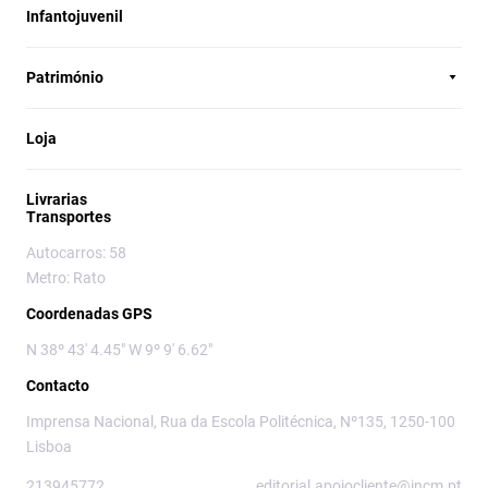
Infantojuvenil
Património
Loja
Livrarias
Transportes
Autocarros: 58
Metro: Rato
Coordenadas GPS
N 38º 43' 4.45" W 9º 9' 6.62"
Contacto
Imprensa Nacional, Rua da Escola Politécnica, Nº135, 1250-100
Lisboa
213945772
editorial.apoiocliente@incm.pt