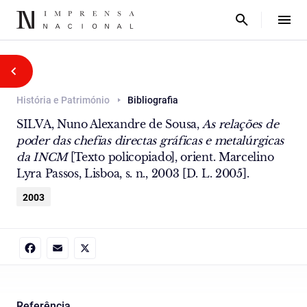
História e Património
Bibliografia
SILVA, Nuno Alexandre de Sousa,
As relações de
poder das chefias directas gráficas e metalúrgicas
da INCM
[Texto policopiado], orient. Marcelino
Lyra Passos, Lisboa, s. n., 2003 [D. L. 2005].
2003
Facebook
Email
X
Referência