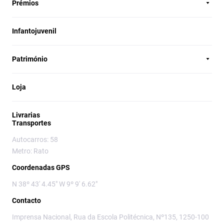
Prémios
Infantojuvenil
Património
Loja
Livrarias
Transportes
Autocarros: 58
Metro: Rato
Coordenadas GPS
N 38º 43' 4.45" W 9º 9' 6.62"
Contacto
Imprensa Nacional, Rua da Escola Politécnica, Nº135, 1250-100