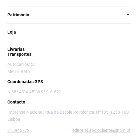
Património
Loja
Livrarias
Transportes
Autocarros: 58
Metro: Rato
Coordenadas GPS
N 38º 43' 4.45" W 9º 9' 6.62"
Contacto
Imprensa Nacional, Rua da Escola Politécnica, Nº135, 1250-100
Lisboa
213945772
editorial.apoiocliente@incm.pt