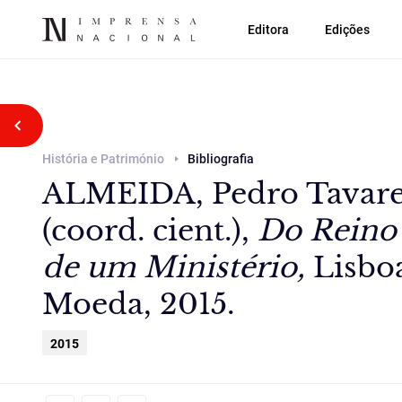
Editora
Edições
Voltar atrás
História e Património
Bibliografia
ALMEIDA, Pedro Tavares
(coord. cient.),
Do Reino 
de um Ministério,
Lisboa
Moeda, 2015.
2015