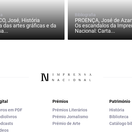
ia
Bibliografia
, José, História
PROENÇA, José de Aza
a das artes gráficas e da
Os escandalos da Impre
a...
Nacional: Carta...
gital
Prémios
Património
vros em PDF
Prémios Literários
História
diolivros
Prémio Jornalismo
Biblioteca
dcasts
Prémio de Arte
Catálogo bi
deos