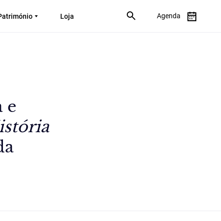
Agenda
Património
Loja
 e
stória
da