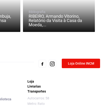
Bibliografia
mbuja,
RIBEIRO, Armando Vitorino,
nsa
Relatório da Visita à Casa da
Moeda,...
Loja Online INCM
Loja
Livrarias
Transportes
Autocarros: 58
blioteca
Metro: Rato