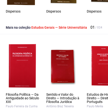
Dispersos
Dispersos
Dispersos
Mais na coleção
Estudos Gerais — Série Universitária
Filosofia Política — Da
Sentido e Valor do
Estudos de Hi
Antiguidade ao Século
Direito — Introdução à
Direito — Direi
XXI
Filosofia Jurídica
Português
Paulo Ferreira da Cunha
António Braz Teixeira
Paulo Merêa