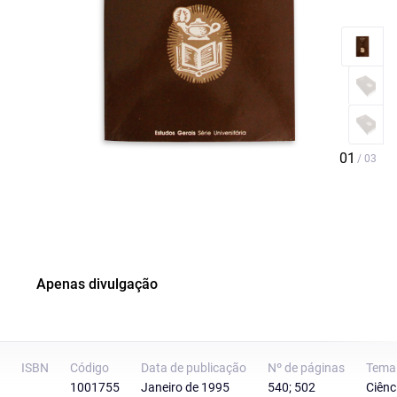
Apenas divulgação
ISBN
Código
Data de publicação
Nº de páginas
Tema
1001755
Janeiro de 1995
540; 502
Ciênc