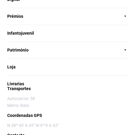
Prémios
Infantojuvenil
Património
Loja
Livrarias
Transportes
Autocarros: 58
Metro: Rato
Coordenadas GPS
N 38º 43' 4.45" W 9º 9' 6.62"