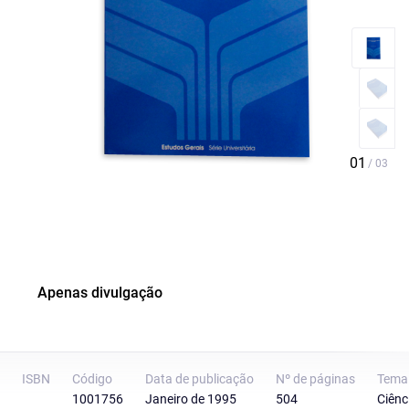
Apenas divulgação
ISBN
Código
Data de publicação
Nº de páginas
Tema
1001756
Janeiro de 1995
504
Ciênc