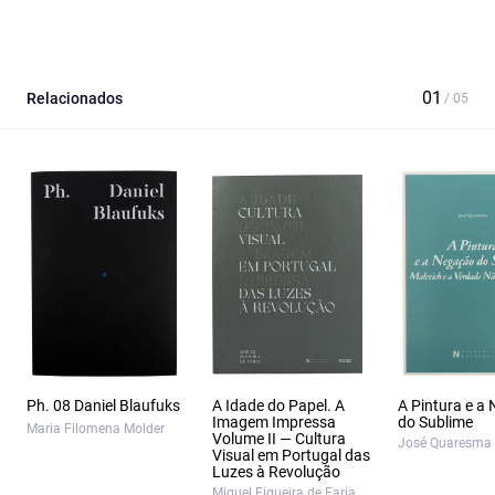
Relacionados
Ph. 08 Daniel Blaufuks
A Idade do Papel. A
A Pintura e a
Imagem Impressa
do Sublime
Maria Filomena Molder
Volume II — Cultura
José Quaresma
Visual em Portugal das
Luzes à Revolução
Miguel Figueira de Faria