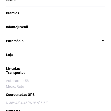
Prémios
Infantojuvenil
Património
Loja
Livrarias
Transportes
Autocarros: 58
Metro: Rato
Coordenadas GPS
N 38º 43' 4.45" W 9º 9' 6.62"