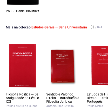
Ph. 08 Daniel Blaufuks
Mais na coleção
Estudos Gerais — Série Universitária
Filosofia Política — Da
Sentido e Valor do
Estudos de Hi
Antiguidade ao Século
Direito — Introdução à
Direito — Direi
XXI
Filosofia Jurídica
Português
Paulo Ferreira da Cunha
António Braz Teixeira
Paulo Merêa