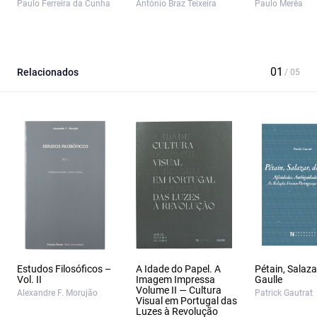
Paulo Ferreira da Cunha
António Braz Teixeira
Paulo Merêa
Relacionados
Estudos Filosóficos –
A Idade do Papel. A
Pétain, Salaza
Vol. II
Imagem Impressa
Gaulle
Volume II — Cultura
Alexandre F. Morujão
Patrick Gautrat
Visual em Portugal das
Luzes à Revolução