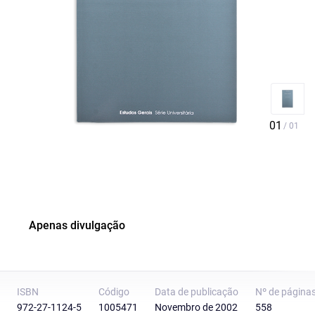
Apenas divulgação
ISBN
Código
Data de publicação
Nº de página
972-27-1124-5
1005471
Novembro de 2002
558