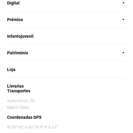
Digital
Prémios
Infantojuvenil
Património
Loja
Livrarias
Transportes
Autocarros: 58
Metro: Rato
Coordenadas GPS
N 38º 43' 4.45" W 9º 9' 6.62"