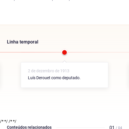
Linha temporal
2 de dezembro de 1913
Luís Derouet como deputado.
/* */
/* */
Conteúdos relacionados
01
/ 04