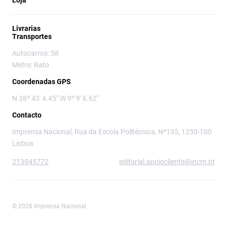
Loja
Livrarias
Transportes
Autocarros: 58
Metro: Rato
Coordenadas GPS
N 38º 43' 4.45" W 9º 9' 6.62"
Contacto
Imprensa Nacional, Rua da Escola Politécnica, Nº135, 1250-100
Lisboa
213945772
editorial.apoiocliente@incm.pt
© 2026 Imprensa Nacional