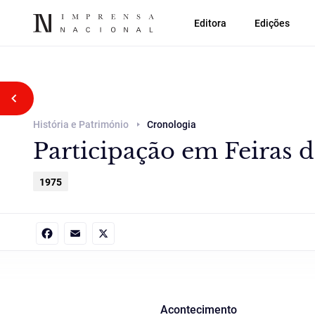
Editora
Edições
Voltar atrás
História e Património
Cronologia
Participação em Feiras d
1975
Facebook
Email
X
Acontecimento