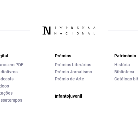
gital
Prémios
Património
vros em PDF
Prémios Literários
História
diolivros
Prémio Jornalismo
Biblioteca
dcasts
Prémio de Arte
Catálogo bi
deos
tações
Infantojuvenil
assatempos