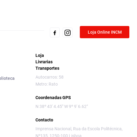
Loja Online INCM
Loja
Livrarias
Transportes
Autocarros: 58
blioteca
Metro: Rato
Coordenadas GPS
N 38º 43' 4.45" W 9º 9' 6.62"
Contacto
Imprensa Nacional, Rua da Escola Politécnica,
Nº135, 1250-100 Lisboa