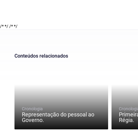
/* */
/* */
Conteúdos relacionados
Cronologia
Cronologi
Representação do pessoal ao
Primeir
Governo.
Régia.