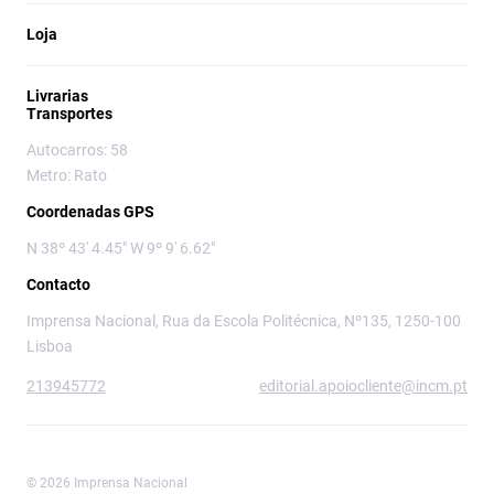
Loja
Livrarias
Transportes
Autocarros: 58
Metro: Rato
Coordenadas GPS
N 38º 43' 4.45" W 9º 9' 6.62"
Contacto
Imprensa Nacional, Rua da Escola Politécnica, Nº135, 1250-100
Lisboa
213945772
editorial.apoiocliente@incm.pt
© 2026 Imprensa Nacional