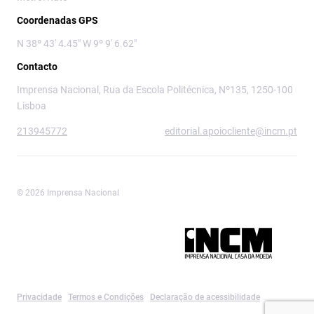
Coordenadas GPS
N 38º 43' 4.45" W 9º 9' 6.62"
Contacto
Imprensa Nacional, Rua da Escola Politécnica, Nº135, 1250-100
Lisboa
213945772
editorial.apoiocliente@incm.pt
© 2026 Imprensa Nacional
Imprensa Nacional é a marca editorial da
Privacidade
Termos e Condições
Declaração de acessibilidade