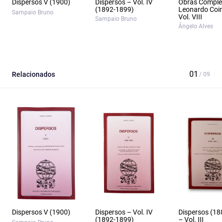
Dispersos V (1900)
Dispersos – Vol. IV
Obras Comple
(1892-1899)
Leonardo Coi
Sampaio Bruno
Vol. VIII
Sampaio Bruno
Ângelo Alves
Relacionados
Dispersos V (1900)
Dispersos – Vol. IV
Dispersos (18
(1892-1899)
– Vol. III