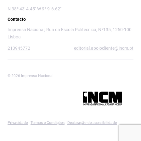
N 38º 43' 4.45" W 9º 9' 6.62"
Contacto
Imprensa Nacional, Rua da Escola Politécnica, Nº135, 1250-100
Lisboa
213945772
editorial.apoiocliente@incm.pt
© 2026 Imprensa Nacional
Imprensa Nacional é a marca editorial da
Privacidade
Termos e Condições
Declaração de acessibilidade