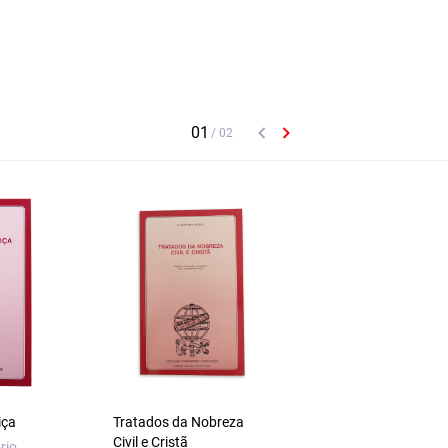
iça
Tratados da Nobreza
A Idade do Papel. A
Civil e Cristã
Imagem Impressa
rio