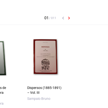
s de
Dispersos (1885-1891)
Correspondência
bra
– Vol. III
Epistolar e Outros
Textos Avulsos
Sampaio Bruno
bra
Sampaio Bruno