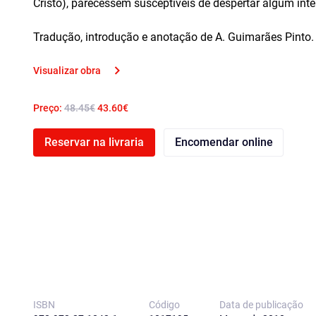
Cristo), parecessem susceptíveis de despertar algum intere
Tradução, introdução e anotação de A. Guimarães Pinto.
Visualizar obra
Preço:
48.45€
43.60€
Reservar na livraria
Encomendar online
ISBN
Código
Data de publicação