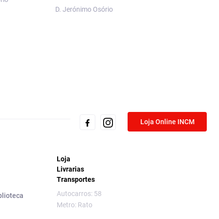
Volume II — Cultura
D. Jerónimo Osório
Visual em Portugal
Luzes à Revolução
Miguel Figueira de 
Loja Online INCM
Loja
Livrarias
Transportes
Autocarros: 58
blioteca
Metro: Rato