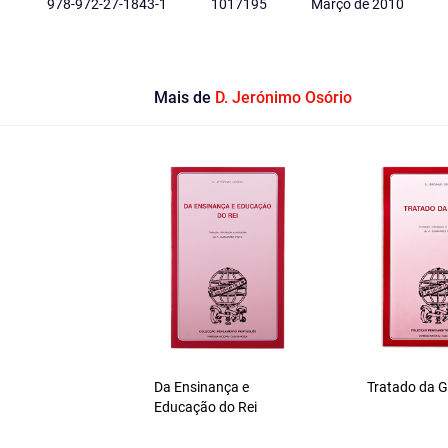
978-972-27-1843-1
1017195
Março de 2010
Mais de
D. Jerónimo Osório
Da Ensinança e
Tratado da G
Educação do Rei