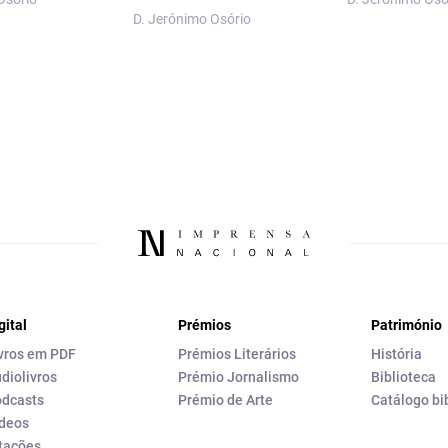
D. Jerónimo Osório
gital
Prémios
Património
vros em PDF
Prémios Literários
História
diolivros
Prémio Jornalismo
Biblioteca
dcasts
Prémio de Arte
Catálogo bi
deos
tações