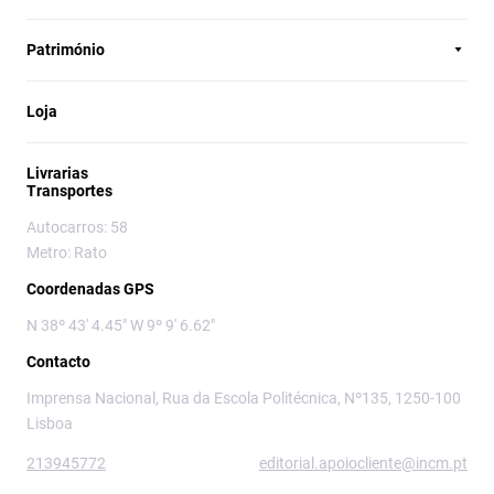
Património
Loja
Livrarias
Transportes
Autocarros: 58
Metro: Rato
Coordenadas GPS
N 38º 43' 4.45" W 9º 9' 6.62"
Contacto
Imprensa Nacional, Rua da Escola Politécnica, Nº135, 1250-100
Lisboa
213945772
editorial.apoiocliente@incm.pt