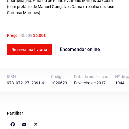
Coordenação: Arnaldo de Pinho e António Martins da Costa
(com prefácio de Manuel Gonçalves Gama e recolha de José
Cardoso Marques).
Preço:
40.00€
36.00€
Encomendar online
Reservar na livraria
ISBN
Código
Data de publicação
Nº de p
978 -972 -27 -2391-6
1020623
Fevereiro de 2017
1044
Partilhar