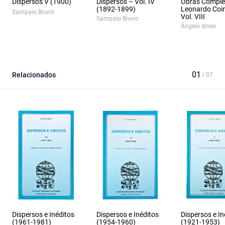
Dispersos V (1900)
Dispersos – Vol. IV
Obras Comple
(1892-1899)
Leonardo Coi
Sampaio Bruno
Vol. VIII
Sampaio Bruno
Ângelo Alves
Relacionados
Dispersos e Inéditos
Dispersos e Inéditos
Dispersos e In
(1961-1981)
(1954-1960)
(1921-1953)