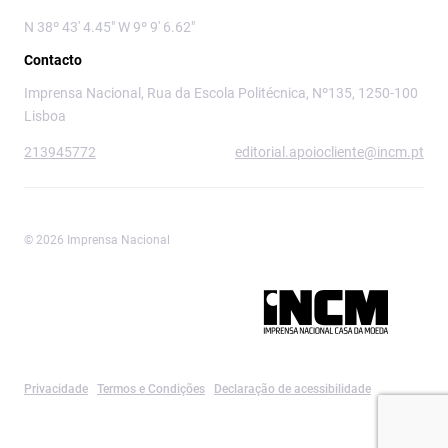
N 38º 43' 4.45" W 9º 9' 6.62"
Contacto
Imprensa Nacional, Rua da Escola Politécnica, Nº135, 1250-100
Lisboa
213945772
editorial.apoiocliente@incm.pt
© 2026 Imprensa Nacional
Imprensa Nacional é a marca editorial da
Privacidade
Termos e Condições
Declaração de acessibilidade