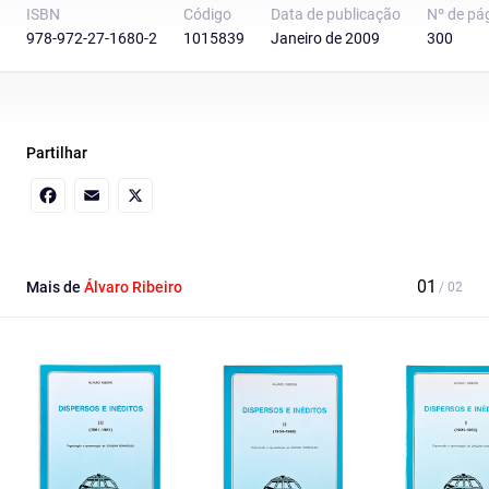
ISBN
Código
Data de publicação
Nº de pá
978-972-27-1680-2
1015839
Janeiro de 2009
300
Partilhar
Facebook
Email
X
Mais de
Álvaro Ribeiro