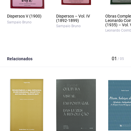
Dispersos V (1900)
Dispersos – Vol. IV
Obras Comple
(1892-1899)
Leonardo Coi
Sampaio Bruno
(1935) – Vol. 
Sampaio Bruno
Leonardo Coim
Relacionados