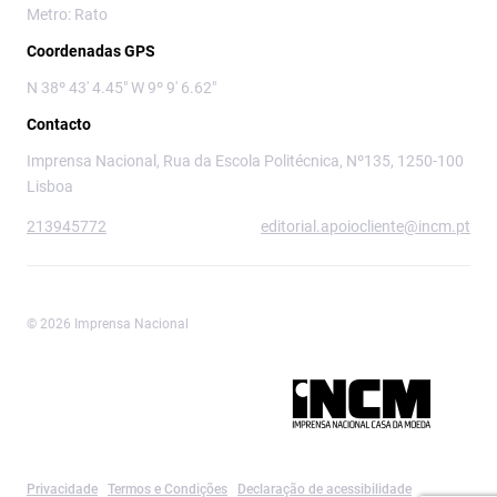
Metro: Rato
Coordenadas GPS
N 38º 43' 4.45" W 9º 9' 6.62"
Contacto
Imprensa Nacional, Rua da Escola Politécnica, Nº135, 1250-100
Lisboa
213945772
editorial.apoiocliente@incm.pt
© 2026 Imprensa Nacional
Imprensa Nacional é a marca editorial da
Privacidade
Termos e Condições
Declaração de acessibilidade