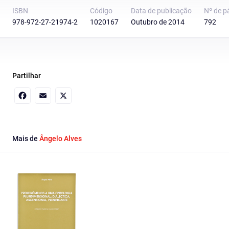
ISBN
Código
Data de publicação
Nº de p
978-972-27-21974-2
1020167
Outubro de 2014
792
Partilhar
Facebook
Email
X
Mais de
Ângelo Alves