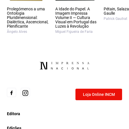
Prolegómenos a uma
A Idade do Papel. A
Pétain, Salaza
Ontologia
Imagem Impressa
Gaulle
Pluridimensional:
Volume II — Cultura
Patrick Gautrat
Dialéctica, Ascencional,
Visual em Portugal das
Plenificante
Luzes à Revolução
Ângelo Alves
Miguel Figueira de Faria
Loja Online INCM
Editora
Edições