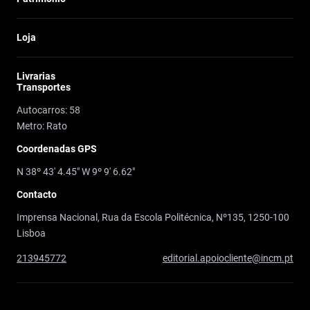
Loja
Livrarias
Transportes
Autocarros: 58
Metro: Rato
Coordenadas GPS
N 38º 43' 4.45" W 9º 9' 6.62"
Contacto
Imprensa Nacional, Rua da Escola Politécnica, Nº135, 1250-100
Lisboa
213945772
editorial.apoiocliente@incm.pt