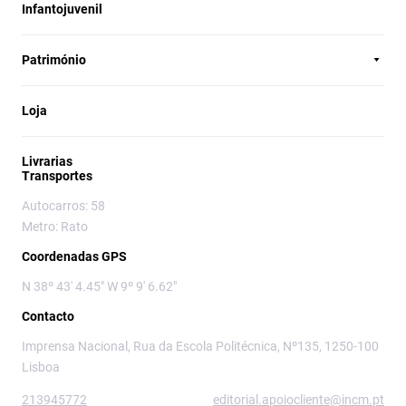
Infantojuvenil
Património
Loja
Livrarias
Transportes
Autocarros: 58
Metro: Rato
Coordenadas GPS
N 38º 43' 4.45" W 9º 9' 6.62"
Contacto
Imprensa Nacional, Rua da Escola Politécnica, Nº135, 1250-100
Lisboa
213945772
editorial.apoiocliente@incm.pt