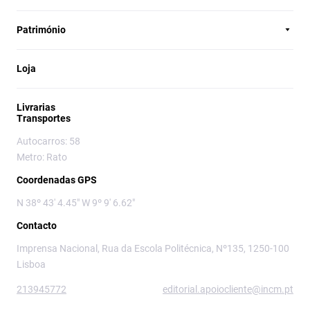
Património
Loja
Livrarias
Transportes
Autocarros: 58
Metro: Rato
Coordenadas GPS
N 38º 43' 4.45" W 9º 9' 6.62"
Contacto
Imprensa Nacional, Rua da Escola Politécnica, Nº135, 1250-100
Lisboa
213945772
editorial.apoiocliente@incm.pt