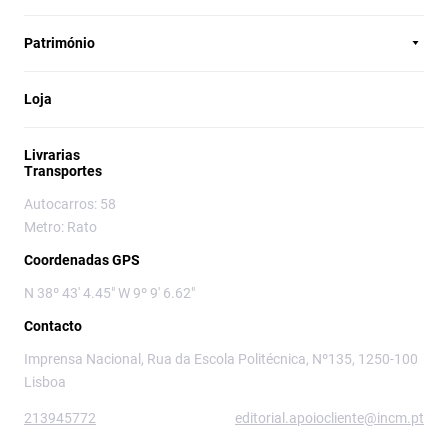
Património
Loja
Livrarias
Transportes
Autocarros: 58
Metro: Rato
Coordenadas GPS
N 38º 43' 4.45" W 9º 9' 6.62"
Contacto
Imprensa Nacional, Rua da Escola Politécnica, Nº135, 1250-100
Lisboa
213945772
editorial.apoiocliente@incm.pt